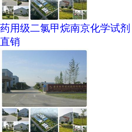
药用级二氯甲烷南京化学试剂
直销