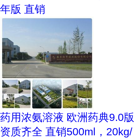
年版 直销
药用浓氨溶液 欧洲药典9.0版
资质齐全 直销500ml，20kg/