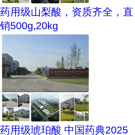
药用级山梨酸，资质齐全，直
销500g,20kg
药用级琥珀酸 中国药典2025