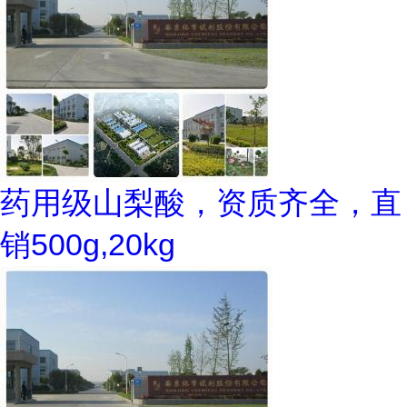
药用级山梨酸，资质齐全，直
销500g,20kg