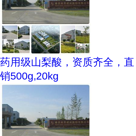
药用级山梨酸，资质齐全，直
销500g,20kg