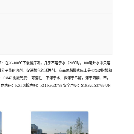
4 产品介绍：在90-100℃下慢慢挥发。几乎不溶于水（20℃时，100毫升水中只溶
相对分子量的溶剂。促进酸化的活性剂。商品硬脂酸实际上是45%硬脂酸和
1℃ 密度：0.847 比旋光度： 可溶性：不溶于水，微溶于乙醇，溶于丙酮、苯，
 风险声明：R11;R36/37/38 安全声明：S16;S26;S37/39 UN