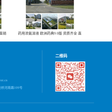
 直销
药用浓氨溶液 欧洲药典9.0版 资质齐全 直
销500ml，20kg/桶
二维码
ent.cn
桥河南路109号