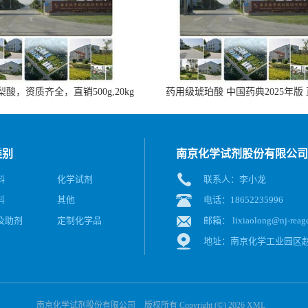
酸，资质齐全，直销500g,20kg
药用级琥珀酸 中国药典2025年版
类别
南京化学试剂股份有限公司
料
化学试剂
联系人：李小龙
料
其他
电话：18652235996
及助剂
定制化学品
邮箱：
lixiaolong@nj-reag
地址：南京化学工业园区赵
南京化学试剂股份有限公司
版权所有 Copyright (©) 2026
XML