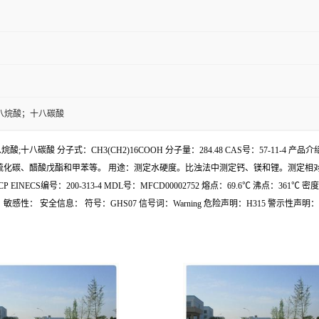
八烷酸；十八碳酸
八烷酸;十八碳酸 分子式：CH3(CH2)16COOH 分子量：284.48 CAS号：57-11-
、二硫化碳、醋酸戊酯和甲苯等。 用途：测定水硬度。比浊法中测定钙、镁和锂。测定
CS编号：200-313-4 MDL号：MFCD00002752 熔点：69.6℃ 沸点：36
信息： 符号：GHS07 信号词：Warning 危险声明：H315 警示性声明： 危害码：F,Xi