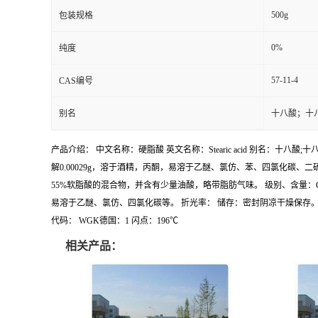
500g
包装规格
0%
纯度
57-11-4
CAS编号
别名
十八酸；十
产品介绍： 中文名称：硬脂酸 英文名称：Stearic acid 别名：十八酸;十
解0.00029g，溶于酒精，丙酮，易溶于乙醚、氯仿、苯、四氯化碳
55%软脂酸的混合物，并含有少量油酸，略带脂肪气味。 级别、含量：CP EINE
易溶于乙醚、氯仿、四氯化碳等。 折光率： 储存：密封阴凉干燥保存。 敏感性： 安全
代码： WGK德国：1 闪点：196℃
相关产品：