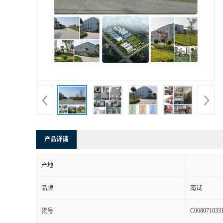
产品详请
产地
品牌
南试
C068071033
货号