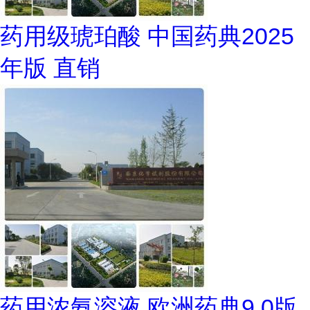
药用级琥珀酸 中国药典2025
年版 直销
药用浓氨溶液 欧洲药典9.0版