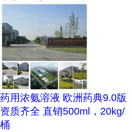
药用浓氨溶液 欧洲药典9.0版
资质齐全 直销500ml，20kg/
桶