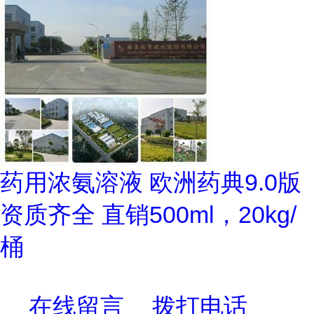
药用浓氨溶液 欧洲药典9.0版
资质齐全 直销500ml，20kg/
桶
在线留言
拨打电话