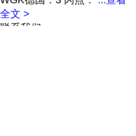
全文 >
联系我们
南京化学试剂股份有限公司
联系人
李小龙
联系手机
13813906322
联系电话
18652235996
所在地址
南京化学工业园区赵
桥河南路109号
推荐产品