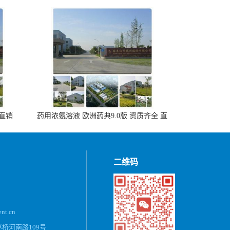
 直销
药用浓氨溶液 欧洲药典9.0版 资质齐全 直
销500ml，20kg/桶
二维码
ent.cn
桥河南路109号