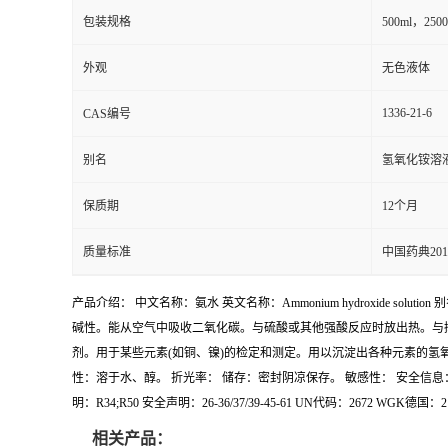
包装规格
500ml，250
外观
无色液体
1336-21-6
CAS编号
别名
氢氧化铵溶
保质期
12个月
质量标准
中国药典20
产品介绍： 中文名称：氨水 英文名称：Ammonium hydroxide so
碱性。能从空气中吸收二氧化碳。与硫酸或其他强酸反应时放出热。与挥发性酸
剂。用于某些元素(如铜、镍)的检定和测定。用以沉淀出各种元素的氢氧化物。制备铵
性：溶于水、醇。 折光率： 储存：密封阴凉保存。 敏感性： 安全信息： 符号：GHS05,
明：R34;R50 安全声明：26-36/37/39-45-61 UN代码：2672 WGK德国：
相关产品：