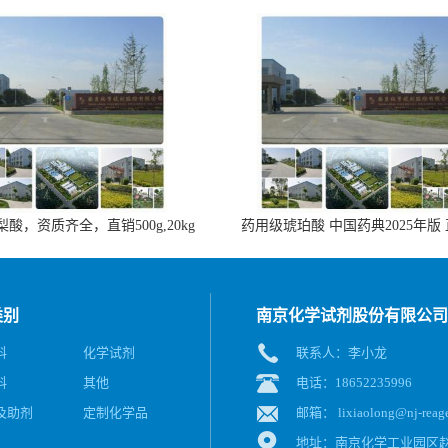
酸，资质齐全，直销500g,20kg
药用级琥珀酸 中国药典2025年版
类别
南京化学试剂股份有限公司
料
化学试剂
联系人：李小龙
料
其他
电话：18652235996
及助剂
定制化学品
邮箱：
lixiaolong@nj-reag
地址：南京化学工业园区赵