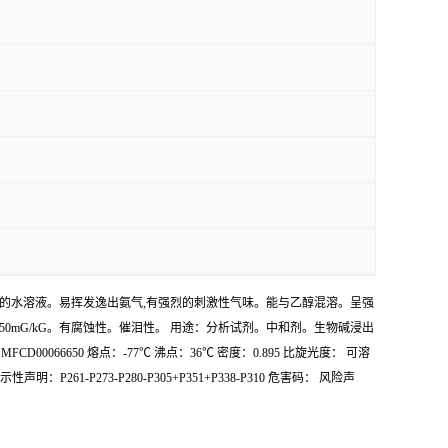
无色透明液体。为氨的水溶液。易挥发逸出氨气,有强烈的刺激性气味。能与乙醇混溶。呈强
350mG/kG。有腐蚀性。催泪性。 用途：分析试剂。中和剂。生物碱浸出
0066650 熔点：-77℃ 沸点：36℃ 密度：0.895 比旋光度： 可溶
P261-P273-P280-P305+P351+P338-P310 危害码： 风险声