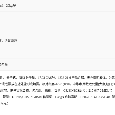
0ml，20kg/桶
液，浓氨溶液
15年版
lution 别名： 分子式：NH3 分子量：17.03 CAS号：1336-21-6 产品介绍：
放在近处能形成烟雾。相对密度(d2525)0.90。中等毒,半数致死量(大鼠,经口)
化合物。洗涤剂。 级别、含量：GR EINECS编号：215-647-6 MDL号：MFCD0
GHS07,GHS09 信号词：Danger 危险声明：H302-H314-H335-H400 警示性声明：
2 闪点：