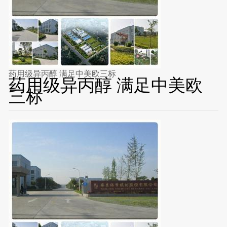
药用级异丙醇 满足中美欧三标
药用级异丙醇 满足中美欧
三标