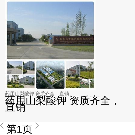
药用山梨酸钾 资质齐全，直销
药用山梨酸钾 资质齐全，
直销
第1页