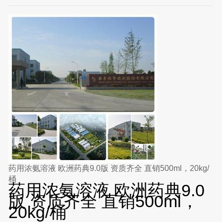
药用浓氨溶液 欧洲药典9.0版 资质齐全 直销500ml，20kg/
桶
药用浓氨溶液 欧洲药典9.0
版 资质齐全 直销500ml，
20kg/桶