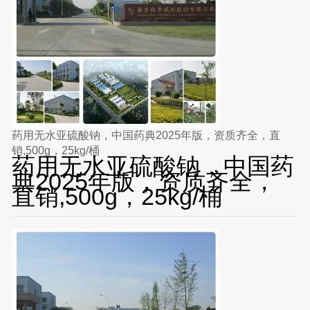
药用无水亚硫酸钠，中国药典2025年版，资质齐全，直
销,500g，25kg/桶
药用无水亚硫酸钠，中国药
典2025年版，资质齐全，
直销,500g，25kg/桶