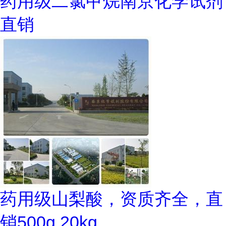
药用级二氯甲烷南京化学试剂
直销
药用级山梨酸，资质齐全，直
销500g,20kg