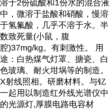
溶于2份硫酸和1份水的混合液
中，微溶于盐酸和硝酸，慢溶
于氢氟酸，几乎不溶于水。半
数致死量(小鼠，腹
腔)37mg/kg。有刺激性。 用
途：白热煤气灯罩、搪瓷、白
色玻璃、耐火坩埚等的制造。
X射线照相。研磨材料。与钇
一起用以制造红外线光谱仪中
的光源灯,厚膜电路电容材