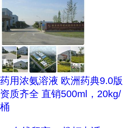
药用浓氨溶液 欧洲药典9.0版
资质齐全 直销500ml，20kg/
桶