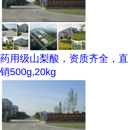
药用级山梨酸，资质齐全，直
销500g,20kg