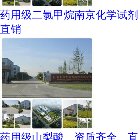
药用级二氯甲烷南京化学试剂
直销
药用级山梨酸，资质齐全，直