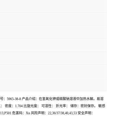
.98 CAS号：5965-38-8 产品介绍：在氢氧化钾或碳酸钠溶液中加热水解。易溶
沸点： 密度：1.704 比旋光度： 可溶性： 折光率： 储存：密封保存。 敏感
3,P501 危害码：Xn 风险声明：22,36/37/38,40,43,53 安全声明：