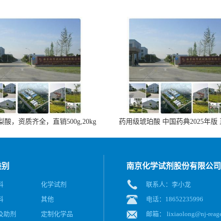
酸，资质齐全，直销500g,20kg
药用级琥珀酸 中国药典2025年版
类别
南京化学试剂股份有限公司
料
化学试剂
联系人：李小龙
料
其他
电话：18652235996
及助剂
定制化学品
邮箱：
lixiaolong@nj-reag