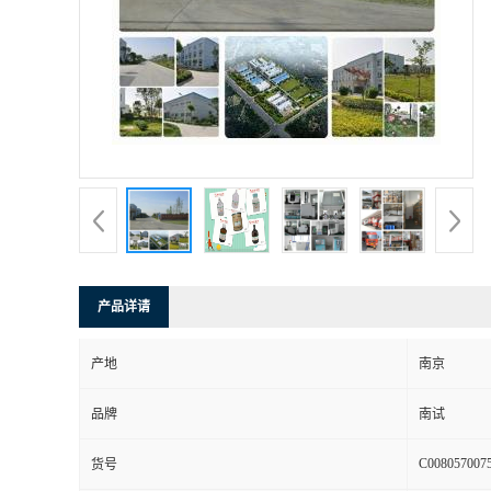
产品详请
产地
南京
品牌
南试
C008057007
货号