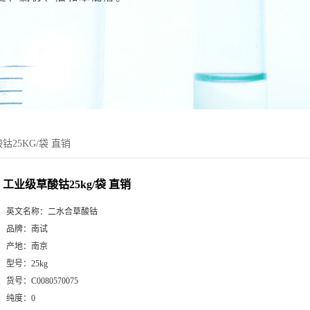
钴25KG/袋 直销
工业级草酸钴25kg/袋 直销
英文名称：
二水合草酸钴
品牌：
南试
产地：
南京
型号：
25kg
货号：
C0080570075
纯度：
0