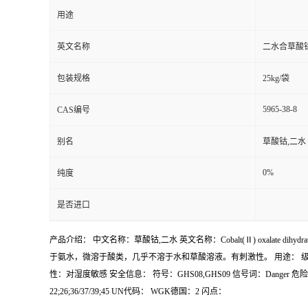
用途
英文名称
二水合草酸
包装规格
25kg/袋
5965-38-8
CAS编号
别名
草酸钴,二水 
0%
纯度
是否进口
产品介绍： 中文名称：草酸钴,二水 英文名称：Cobalt(Ⅱ) oxalate di
于氨水，微溶于酸类，几乎不溶于水和草酸溶液。有刺激性。 用途： 级别、含量：特
性：对湿度敏感 安全信息： 符号：GHS08,GHS09 信号词：Danger 危险声明：H317,
22;26;36/37/39;45 UN代码： WGK德国：2 闪点：