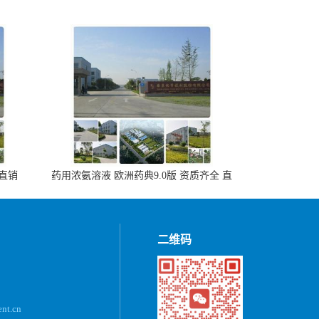
 直销
药用浓氨溶液 欧洲药典9.0版 资质齐全 直
销500ml，20kg/桶
二维码
ent.cn