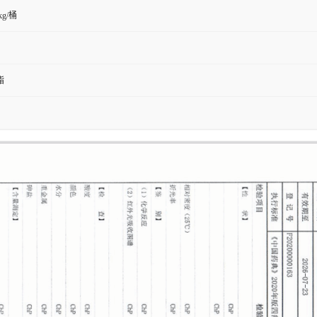
kg/桶
酯