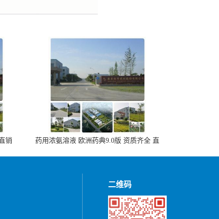
 直销
药用浓氨溶液 欧洲药典9.0版 资质齐全 直
销500ml，20kg/桶
二维码