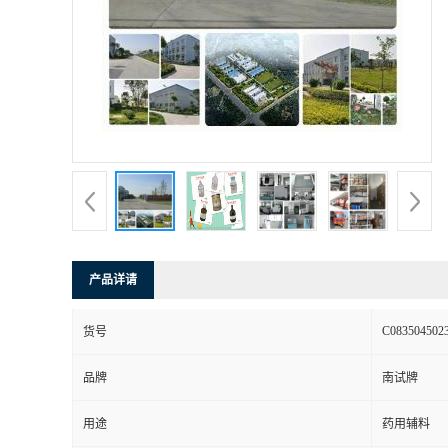
产品详请
C083504502
货号
品牌
南试牌
用途
药用辅料