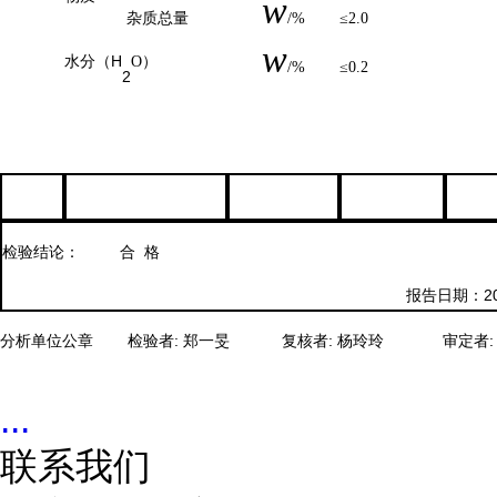
w
杂质总量
/%
≤2.0
w
水分（
H
O）
/%
≤0.2
2
检验结论：
合
格
报告日期：
2
检验者
: 郑一旻
复核者
: 杨玲玲
审定者
:
分析单位公章
...
联系我们