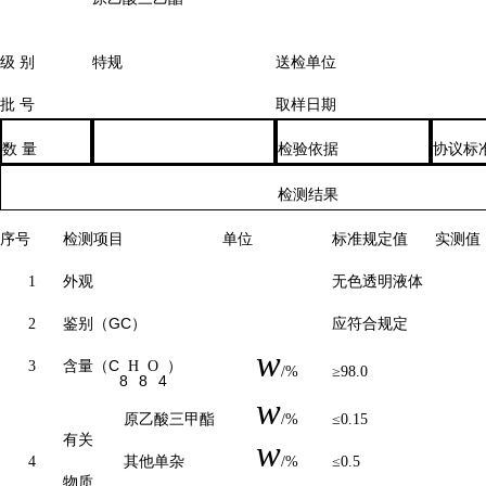
级
别
特规
送检单位
批
号
取样日期
数
量
检验依据
协议标
检测结果
序号
检测项目
单位
标准规定值
实测值
1
外观
无色
透明
液体
鉴别（
GC）
2
应符合规定
w
含量（
C
3
H
O
）
/%
≥98.0
8
8
4
w
原乙酸三甲酯
/%
≤0.15
有关
w
4
其他单杂
/%
≤0.5
物质