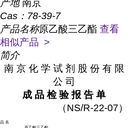
产地
南京
Cas：
78-39-7
产品名称
原乙酸三乙酯
查看
相似产品 >
简介
南
京
化
学
试
剂
股
份
有
限
公
司
成
品
检
验
报
告
单
（
NS/R-22-07）
品
名
原乙酸三乙酯