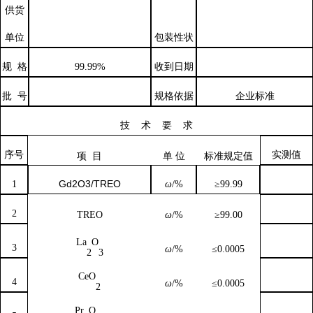
供货
单位
包装性状
规
格
99.99%
收到日期
批
号
规格依据
企业标准
技
术
要
求
序号
实测值
项
目
单
位
标准规定值
Gd2O3/TREO
1
ω
/%
≥
99.99
2
TREO
ω
/%
≥99.00
La
O
3
ω
/%
≤0.0005
2
3
CeO
4
ω
/%
≤0.0005
2
Pr
O