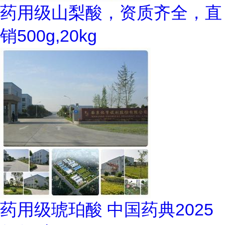
药用级山梨酸，资质齐全，直
销500g,20kg
药用级琥珀酸 中国药典2025