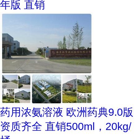
年版 直销
药用浓氨溶液 欧洲药典9.0版
资质齐全 直销500ml，20kg/