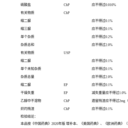
硫酸盐
ChP
应不得过0.010%
有关物质
ChP
缩二脲
应不得过0.1%
缩三脲
应不得过0.1%
单个杂质
应不得过0.2%
杂质总和
应不得过2.0%
有关物质
USP
缩二脲
应不得过0.1%
单个未知杂质
应不得过0.1%
杂质总量
应不得过2.0%
缩二脲
EP
应不得过0.1%
干燥失重
EP
减失重量应不得过1.0%
乙醇中不溶物
ChP
遗留残渣应不得过2mg（0
炽灼残渣
ChP
应不得过0.1%
检验结论：
本品按《中国药典》2020年版 增补本、《美国药典》、《欧洲药典》（