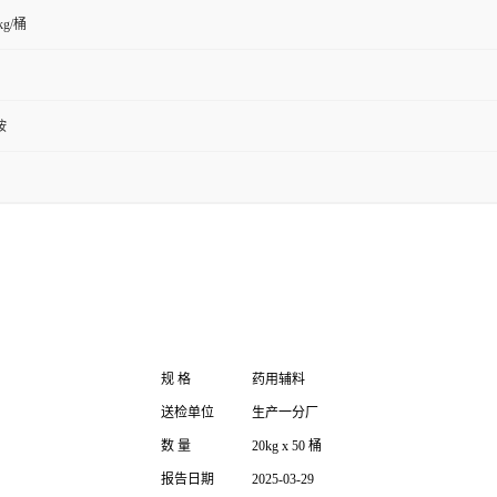
kg/桶
胺
规
格
药用辅料
送检单位
生产一分厂
数
量
20kg x 50 桶
报告日期
2025-03-29