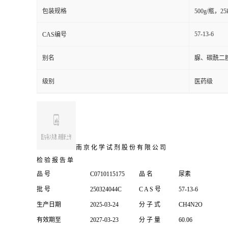
包装规格
500g/瓶，25
57-13-6
CAS编号
别名
脲、碳酰二
级别
医药级
南 京 化 学 试 剂 股 份 有 限 公 司
检 验 报 告 单
品
号
C0710115175
品
名
尿素
批
号
250324044C
C A S 号
57-13-6
生产日期
2025-03-24
分 子 式
CH4N2O
有效期至
2027-03-23
分 子 量
60.06