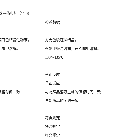
洲药典》（11.0）
检验数据
或白色结晶性粉末。
为无色棱柱状结晶。
乙醇中溶解。
在水中极易溶解，在乙醇中溶解。
133～135℃
呈正反应
呈正反应
保留时间一致
与对照品溶液主峰的保留时间一致
与对照品的图谱一致
符合规定
符合规定
符合规定