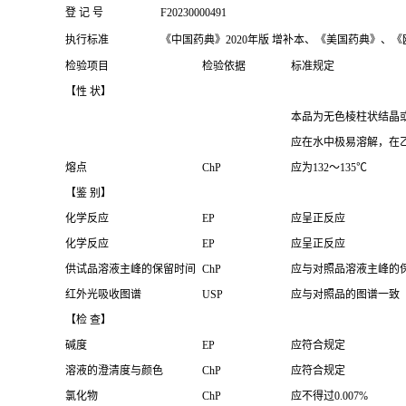
登 记 号
F20230000491
执行标准
《中国药典》2020年版 增补本、《美国药典》、《欧
检验项目
检验依据
标准规定
【性
状】
本品为无色棱柱状结晶
应在水中极易溶解，在
熔点
ChP
应为132～135℃
【鉴
别】
化学反应
EP
应呈正反应
化学反应
EP
应呈正反应
供试品溶液主峰的保留时间
ChP
应与对照品溶液主峰的
红外光吸收图谱
USP
应与对照品的图谱一致
【检
查】
碱度
EP
应符合规定
溶液的澄清度与颜色
ChP
应符合规定
氯化物
ChP
应不得过0.007%