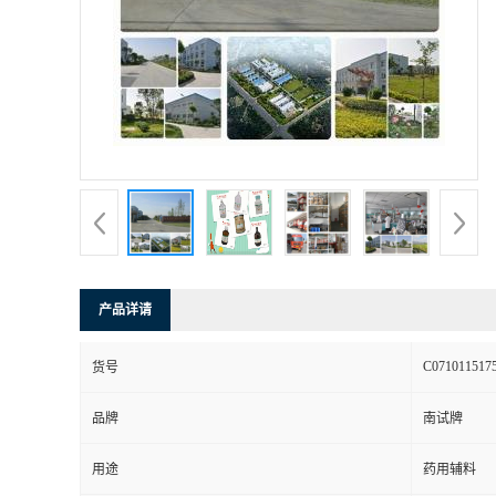
产品详请
C071011517
货号
品牌
南试牌
用途
药用辅料