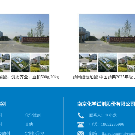
酸，资质齐全，直销500g,20kg
药用级琥珀酸 中国药典2025年版
类别
南京化学试剂股份有限公司
料
化学试剂
联系人：李小龙
料
其他
电话：18652235996
及助剂
定制化学品
邮箱：
lixiaolong@nj-reag