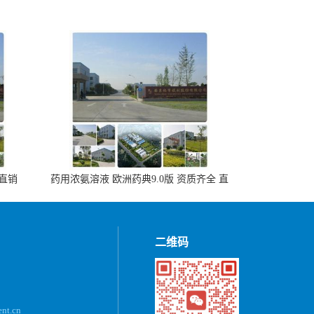
 直销
药用浓氨溶液 欧洲药典9.0版 资质齐全 直
销500ml，20kg/桶
二维码
ent.cn