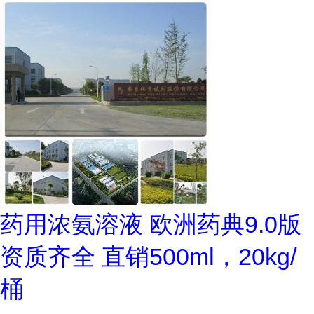
药用浓氨溶液 欧洲药典9.0版
资质齐全 直销500ml，20kg/
桶