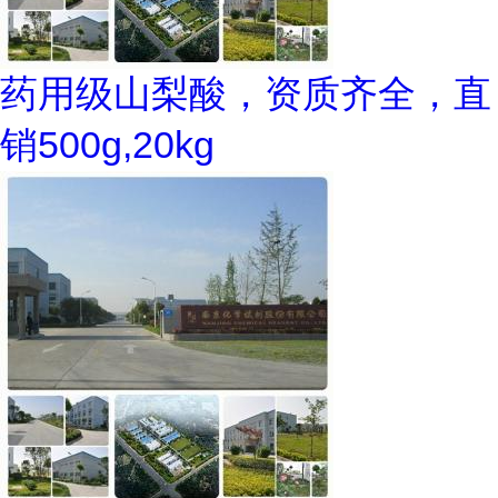
药用级山梨酸，资质齐全，直
销500g,20kg