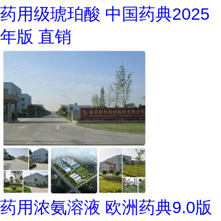
药用级琥珀酸 中国药典2025
年版 直销
药用浓氨溶液 欧洲药典9.0版