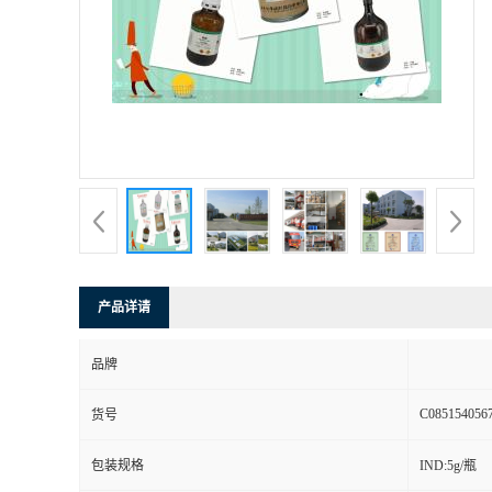
产品详请
品牌
C085154056
货号
包装规格
IND:5g/瓶