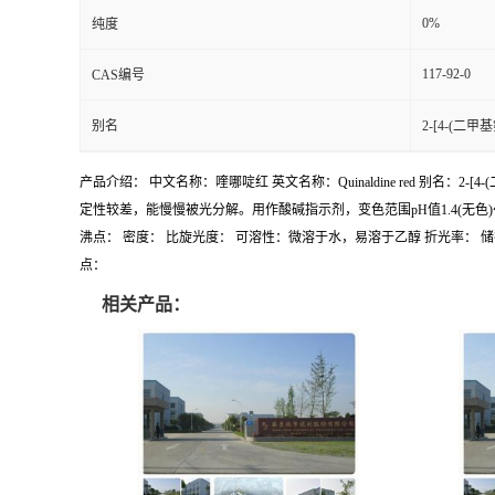
0%
纯度
117-92-0
CAS编号
别名
2-[4-(二
产品介绍： 中文名称：喹哪啶红 英文名称：Quinaldine red 别名：2-
定性较差，能慢慢被光分解。用作酸碱指示剂，变色范围pH值1.4(无色)～3.2(红
沸点： 密度： 比旋光度： 可溶性：微溶于水，易溶于乙醇 折光率： 储存
点：
相关产品：