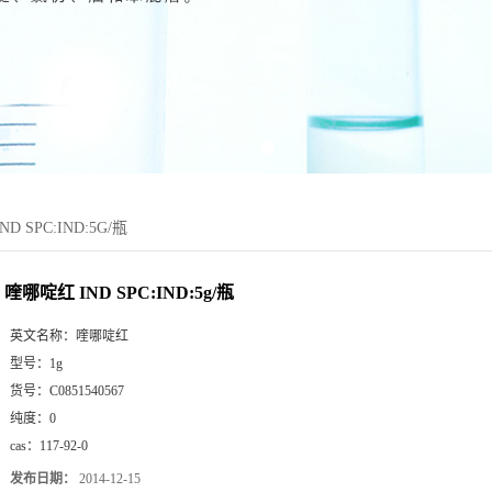
D SPC:IND:5G/瓶
喹哪啶红 IND SPC:IND:5g/瓶
英文名称：
喹哪啶红
型号：
1g
货号：
C0851540567
纯度：
0
cas：
117-92-0
发布日期：
2014-12-15