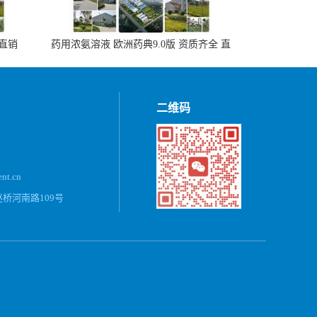
 直销
药用浓氨溶液 欧洲药典9.0版 资质齐全 直
销500ml，20kg/桶
二维码
ent.cn
桥河南路109号