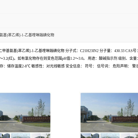
甲基氨基)苯乙烯]-1-乙基喹啉鎓碘化物
[4-(二甲基氨基)苯乙烯]-1-乙基喹啉鎓碘化物 分子式：C21H23IN2 分子量：430.33
)。如有氯化物存在则变色范围pH值1.2～3.0。 用途：酸碱指示剂 级别、含量：IND EIN
：储存温度2-8℃ 敏感性：对光线敏感 安全信息： 符号： 信号词： 危险声明： 警示