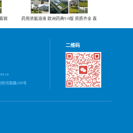
 直销
药用浓氨溶液 欧洲药典9.0版 资质齐全 直
销500ml，20kg/桶
二维码
ent.cn
桥河南路109号