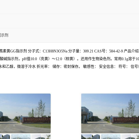
掘示剂
 别名：茜素黄GG指示剂 分子式：C13H8N3O5Na 分子量：309.21 CAS号：584
pH值10.0（亮黄）～12.0（棕黄）。还用作生物染色剂。常用0.1g溶于100ml50%
：溶于热水和乙醇，微溶于冷水 折光率： 储存：密封保存。 敏感性： 安全信息： 符号： 信号