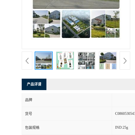
产品详请
品牌
C086053054
货号
IND:25g
包装规格