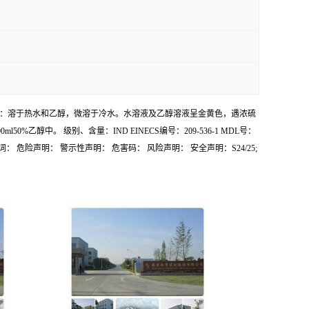
-42-9 产品介绍：溶于热水和乙醇，微溶于冷水。水溶液及乙醇溶液呈金黄色，遇浓硫
乙醇中。 级别、含量：IND EINECS编号：209-536-1 MDL号：
词： 危险声明： 警示性声明： 危害码： 风险声明： 安全声明：S24/25;