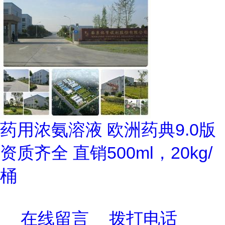
药用浓氨溶液 欧洲药典9.0版
资质齐全 直销500ml，20kg/
桶
在线留言
拨打电话