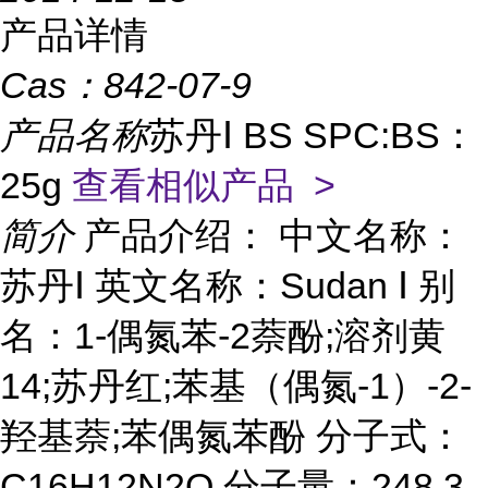
产品详情
Cas：
842-07-9
产品名称
苏丹Ⅰ BS SPC:BS：
25g
查看相似产品 >
简介
产品介绍： 中文名称：
苏丹Ⅰ 英文名称：Sudan Ⅰ 别
名：1-偶氮苯-2萘酚;溶剂黄
14;苏丹红;苯基（偶氮-1）-2-
羟基萘;苯偶氮苯酚 分子式：
C16H12N2O 分子量：248.3