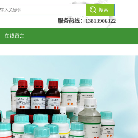
服务热线：
13813906322
在线留言
联系方式
手机：
13813906322