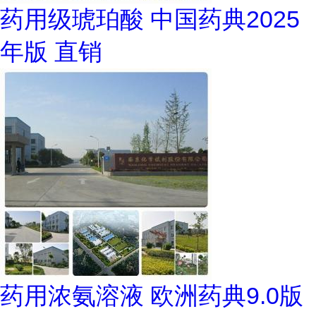
药用级琥珀酸 中国药典2025
年版 直销
药用浓氨溶液 欧洲药典9.0版