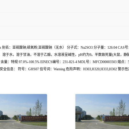
ydrous 别名：亚硫酸钠;硫氧粉;亚硫酸钠（无水） 分子式：Na2SO3 分子量：126.04
于水，溶于甘油，不溶于乙醇。水溶液呈碱性，pH约为9。半数致死量(大鼠，静脉)1
.0%-100.5% EINECS编号：231-821-4 MDL号：MFCD00003503 熔
S07 信号词：Warning 危险声明：H303,H320,H333,H302 警示性声明：P264,P30