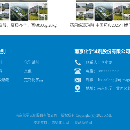
酸，资质齐全，直销500g,20kg
药用级琥珀酸 中国药典2025年版
类别
南京化学试剂股份有限公司
料
化学试剂
联系人：李小龙
料
其他
电话：18652235996
及助剂
定制化学品
邮箱：
lixiaolong@nj-reag
地址：南京化学工业园区赵
南京化学试剂股份有限公司
版权所有 Copyright (©) 2026
XML
技术支持：
盖德化工网
食品商务网