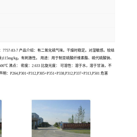
 CAS号：7757-83-7 产品介绍：有二氧化硫气味。干燥时稳定。对湿敏感。较结
15mg/kg。有刺激性。 用途：用于制亚硫酸纤维素酯、硫代硫酸钠、
点：500℃ 沸点： 密度：2.633 比旋光度： 可溶性：溶于水，溶于甘油，不
1+P312,P305+P351+P338,P312,P337+P313,P501 危害