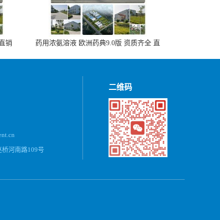
 直销
药用浓氨溶液 欧洲药典9.0版 资质齐全 直
销500ml，20kg/桶
二维码
ent.cn
桥河南路109号