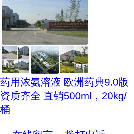
药用浓氨溶液 欧洲药典9.0版
资质齐全 直销500ml，20kg/
桶