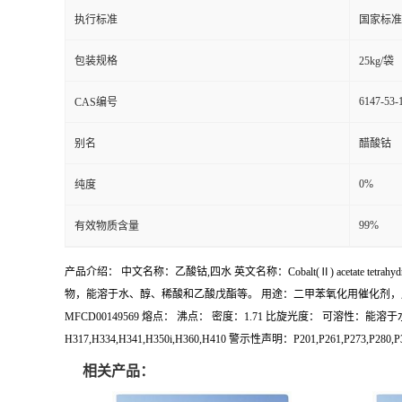
执行标准
国家标准
包装规格
25kg/袋
6147-53-
CAS编号
别名
醋酸钴
0%
纯度
99%
有效物质含量
产品介绍： 中文名称：乙酸钴,四水 英文名称：Cobalt(Ⅱ) acetate tetr
物，能溶于水、醇、稀酸和乙酸戊酯等。 用途：二甲苯氧化用催化剂，用于
MFCD00149569 熔点： 沸点： 密度：1.71 比旋光度： 可溶性：
H317,H334,H341,H350i,H360,H410 警示性声明：P201,P261,P273,
相关产品：