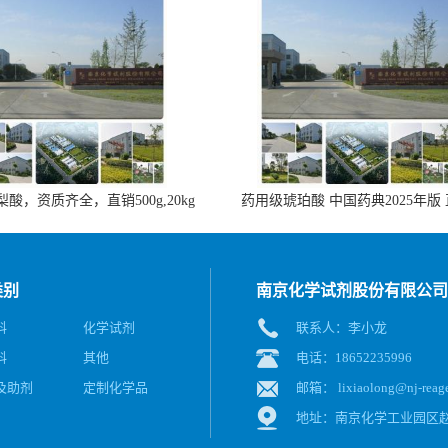
酸，资质齐全，直销500g,20kg
药用级琥珀酸 中国药典2025年版
类别
南京化学试剂股份有限公司
料
化学试剂
联系人：李小龙
料
其他
电话：18652235996
及助剂
定制化学品
邮箱：
lixiaolong@nj-reag
地址：南京化学工业园区赵