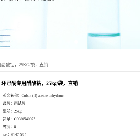
醋酸钴，25KG/袋，直销
环己酮专用醋酸钴，25kg/袋，直销
英文名称：
Cobalt (II) acetate anhydrous
品牌：
南试牌
型号：
25kg
货号：
C0080540075
纯度：
0
cas：
6147-53-1