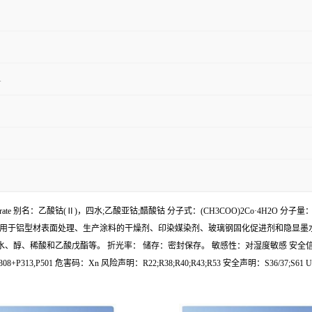
1
ahydrate 别名：乙酸钴(Ⅱ)，四水;乙酸亚钴;醋酸钴 分子式：(CH3COO)2Co·4H2O 分
铝型材表面处理、生产涂料的干燥剂、印染媒染剂、玻璃钢固化促进剂和隐显墨水等。 级别、
能溶于水、醇、稀酸和乙酸戊酯等。 折光率： 储存：密封保存。 敏感性：对湿度敏感 安全信息： 
P280,P308+P313,P501 危害码：Xn 风险声明：R22;R38;R40;R43;R53 安全声明：S36/3