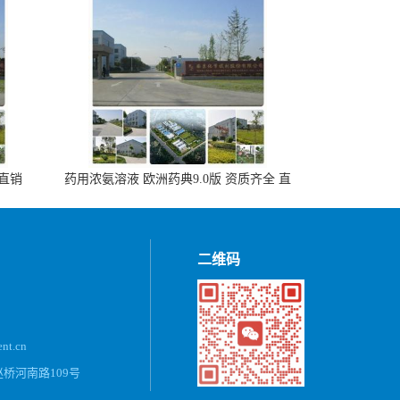
 直销
药用浓氨溶液 欧洲药典9.0版 资质齐全 直
销500ml，20kg/桶
二维码
ent.cn
桥河南路109号