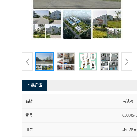
产品详请
品牌
南试牌
C008054
货号
用途
环己酮专