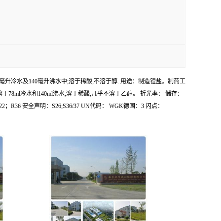
克能溶于78毫升冷水及140毫升沸水中;溶于稀酸,不溶于醇. 用途：制造锂盐。制药工
：1g溶于78ml冷水和140ml沸水,溶于稀酸,几乎不溶于乙醇。 折光率： 储存：
；R36 安全声明：S26;S36/37 UN代码： WGK德国：3 闪点：