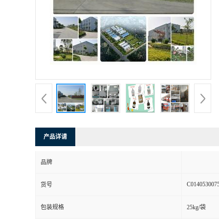
产品详请
品牌
C014053007
货号
包装规格
25kg/袋