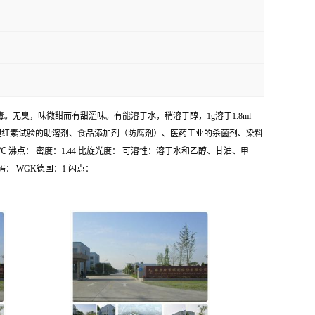
：易燃，低毒。无臭，味微甜而有甜涩味。有能溶于水，稍溶于醇，1g溶于1.8ml
用途：用作血清胆红素试验的助溶剂、食品添加剂（防腐剂）、医药工业的杀菌剂、染料
300℃ 沸点： 密度：1.44 比旋光度： 可溶性：溶于水和乙醇、甘油、甲
码： WGK德国：1 闪点：