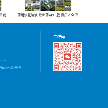
 直销
药用浓氨溶液 欧洲药典9.0版 资质齐全 直
销500ml，20kg/桶
二维码
ent.cn
桥河南路109号