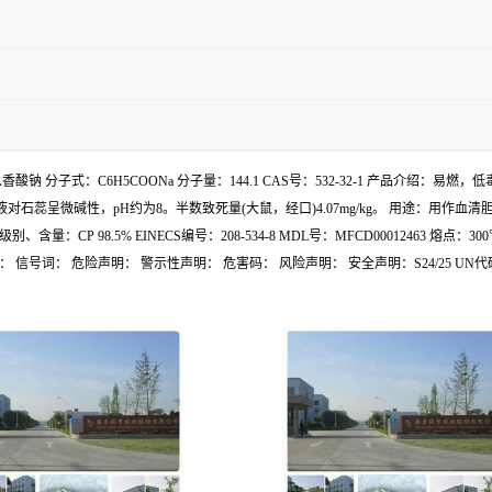
安息香酸钠 分子式：C6H5COONa 分子量：144.1 CAS号：532-32-1 产品介绍
ml水)。水溶液对石蕊呈微碱性，pH约为8。半数致死量(大鼠，经口)4.07mg/kg。 
P 98.5% EINECS编号：208-534-8 MDL号：MFCD00012463 熔点：
信号词： 危险声明： 警示性声明： 危害码： 风险声明： 安全声明：S24/25 UN代