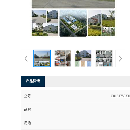
产品详请
C013175033
货号
品牌
用途