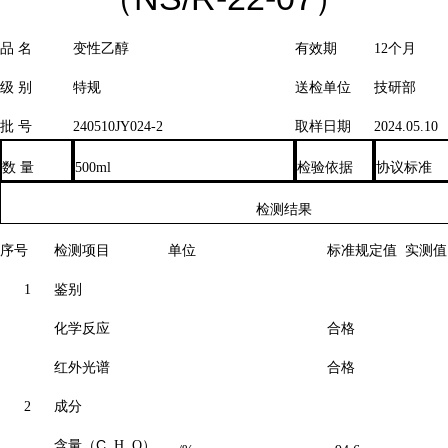
品
名
变性乙醇
有效期
12个月
级
别
特规
送检单位
技研部
批
号
240510JY024-
2
取样日期
2024.05.10
数
量
500ml
检验依据
协议标准
检测结果
序号
检测项目
单位
标准规定值
实测值
1
鉴别
化学反应
合格
红外光谱
合格
2
成分
含量（
C
H
O）