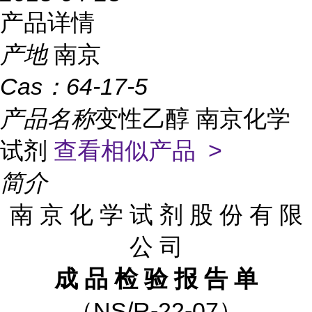
产品详情
产地
南京
Cas：
64-17-5
产品名称
变性乙醇 南京化学
试剂
查看相似产品 >
简介
南
京
化
学
试
剂
股
份
有
限
公
司
成
品
检
验
报
告
单
（
NS/R-22-07）