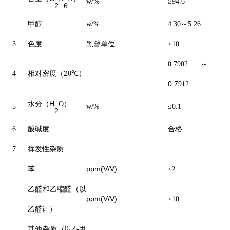
w
/%
≥
9
4.6
2
6
甲醇
w
/%
4.30
～
5.26
3
色度
黑曾单位
≤
1
0
～
0.7
902
（
2
4
相对
密度
0
℃）
0.7
912
水分（
H
O）
5
w
/%
≤0.1
2
6
酸碱度
合格
7
挥发性杂质
ppm(V/V)
苯
2
≤
乙醛和乙缩醛（以
ppm(V/V)
≤
10
乙醛计）
其他杂质（以
4-
甲