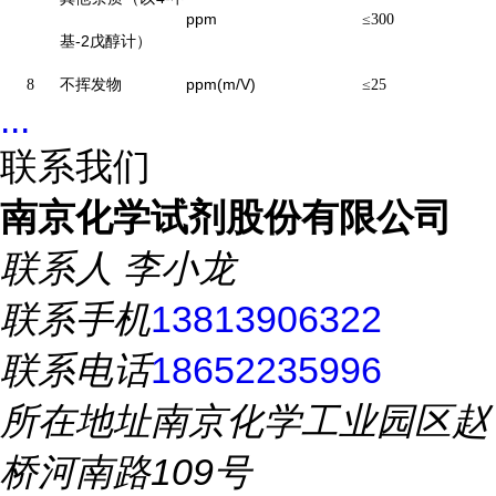
ppm
≤
300
基
-2
戊醇计）
ppm(m/V)
8
不挥发物
≤
25
...
联系我们
南京化学试剂股份有限公司
联系人
李小龙
联系手机
13813906322
联系电话
18652235996
所在地址
南京化学工业园区赵
桥河南路109号