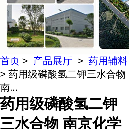
首页
>
产品展厅
>
药用辅料
> 药用级磷酸氢二钾三水合物
南...
药用级磷酸氢二钾
三水合物 南京化学