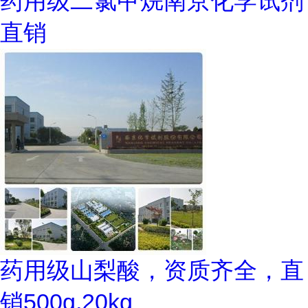
药用级二氯甲烷南京化学试剂
直销
药用级山梨酸，资质齐全，直
销500g,20kg