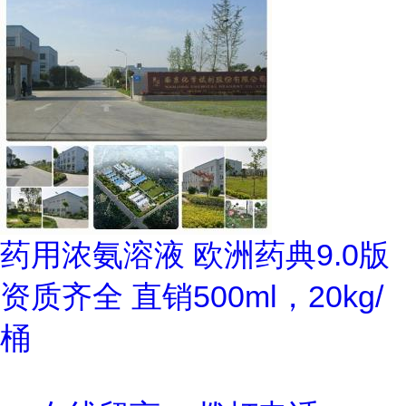
药用浓氨溶液 欧洲药典9.0版
资质齐全 直销500ml，20kg/
桶