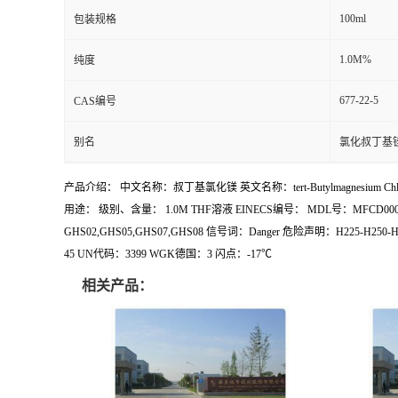
100ml
包装规格
1.0M%
纯度
677-22-5
CAS编号
别名
氯化叔丁基
产品介绍： 中文名称：叔丁基氯化镁 英文名称：tert-Butylmagnesium C
用途： 级别、含量： 1.0M THF溶液 EINECS编号： MDL号：MFC
GHS02,GHS05,GHS07,GHS08 信号词：Danger 危险声明：H225-H250-H260
45 UN代码：3399 WGK德国：3 闪点：-17℃
相关产品：