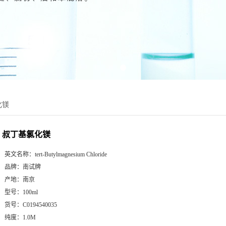
化镁
叔丁基氯化镁
英文名称：
tert-Butylmagnesium Chloride
品牌：
南试牌
产地：
南京
型号：
100ml
货号：
C0194540035
纯度：
1.0M