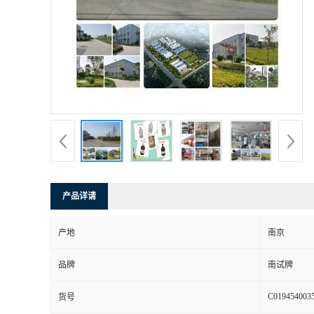
产品详请
产地
南京
品牌
南试牌
C019454003
货号