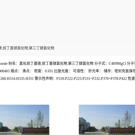
镁;叔丁基镁氯化物;第三丁鎂氯化物
hloride 别名：氯化叔丁基镁;叔丁基镁氯化物;第三丁鎂氯化物 分子式：C4H9MgCl 分子量：11
D00000465 熔点： 沸点： 密度：0.931 比旋光度： 可溶性： 折光率： 储存：密
-H314-H335-H351 警示性声明：P210-P222-P223-P231+P232-P370+P378-P422 危害码