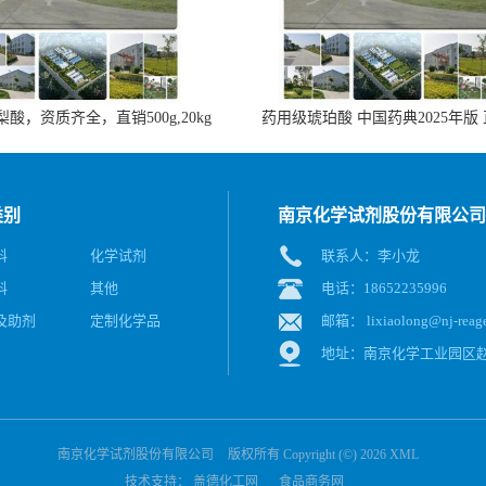
酸，资质齐全，直销500g,20kg
药用级琥珀酸 中国药典2025年版
类别
南京化学试剂股份有限公司
料
化学试剂
联系人：李小龙
料
其他
电话：18652235996
及助剂
定制化学品
邮箱：
lixiaolong@nj-reag
地址：南京化学工业园区赵
南京化学试剂股份有限公司
版权所有 Copyright (©) 2026
XML
技术支持：
盖德化工网
食品商务网