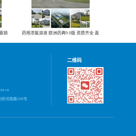
 直销
药用浓氨溶液 欧洲药典9.0版 资质齐全 直
销500ml，20kg/桶
二维码
ent.cn
桥河南路109号