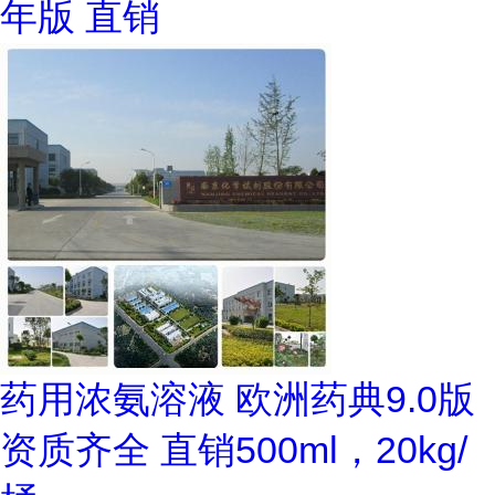
年版 直销
药用浓氨溶液 欧洲药典9.0版
资质齐全 直销500ml，20kg/