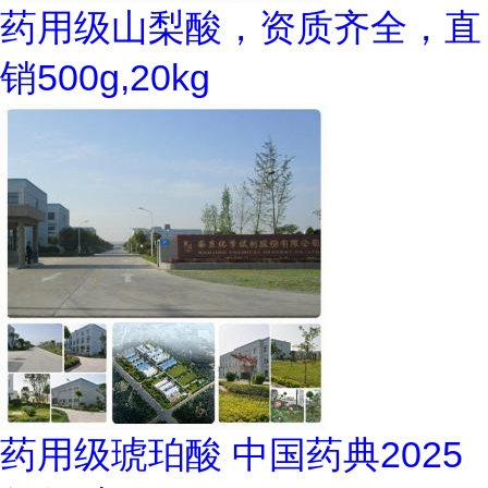
药用级山梨酸，资质齐全，直
销500g,20kg
药用级琥珀酸 中国药典2025