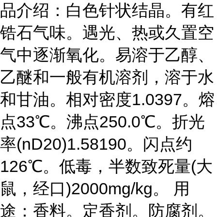
品介绍：白色针状结晶。有红
锆石气味。遇光、热或久置空
气中逐渐氧化。易溶于乙醇、
乙醚和一般有机溶剂，溶于水
和甘油。相对密度1.0397。熔
点33℃。沸点250.0℃。折光
率(nD20)1.58190。闪点约
126℃。低毒，半数致死量(大
鼠，经口)2000mg/kg。 用
途：香料。定香剂。防腐剂。