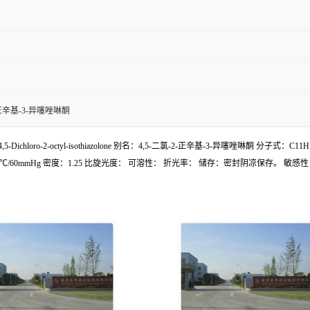
2-正辛基-3-异噻唑啉酮
loro-2-octyl-isothiazolone 别名：4,5-二氯-2-正辛基-3-异噻唑啉酮 分子式：C11
：322.6℃/60mmHg 密度：1.25 比旋光度： 可溶性： 折光率： 储存：密封阴凉保存