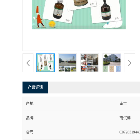
产品详请
产地
南京
品牌
南试牌
C072851944
货号