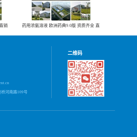
 直销
药用浓氨溶液 欧洲药典9.0版 资质齐全 直
销500ml，20kg/桶
二维码
ent.cn
桥河南路109号