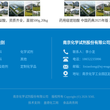
酸，资质齐全，直销500g,20kg
药用级琥珀酸 中国药典2025年版
类别
南京化学试剂股份有限公司
料
化学试剂
联系人：李小龙
料
其他
电话：18652235996
及助剂
定制化学品
邮箱：
lixiaolong@nj-reag
地址：南京化学工业园区赵
南京化学试剂股份有限公司
版权所有 Copyright (©) 2026
XML
技术支持：
盖德化工网
食品商务网