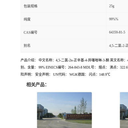
25g
包装规格
99%%
纯度
64359-81-5
CAS编号
别名
4;5-二氯-
产品介绍： 中文名称：4,5-二氯-2n-正辛基-4-异噻唑啉-3-酮 英文名称：4,5-Dich
别、含量： 99% EINECS编号：264-843-8 MDL号： 熔点： 沸点
险声明： 安全声明： UN代码： WGK德国： 闪点：148.9℃
相关产品：