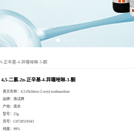
2N-正辛基-4-异噻唑啉-3-酮
4,5-二氯-2n-正辛基-4-异噻唑啉-3-酮
英文名称：
4,5-Dichloro-2-octyl-isothiazolone
品牌：
南试牌
产地：
南京
型号：
25g
货号：
C0728519343
纯度：
99%