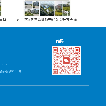
 直销
药用浓氨溶液 欧洲药典9.0版 资质齐全 直
销500ml，20kg/桶
二维码
ent.cn
桥河南路109号