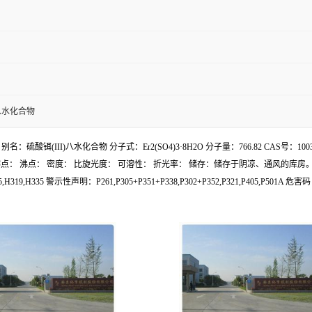
)八水化合物
drate 别名：硫酸铒(III)八水化合物 分子式：Er2(SO4)3·8H2O 分子量：766.82 C
CD00149696 熔点： 沸点： 密度： 比旋光度： 可溶性： 折光率： 储存：储存于阴凉
,H335 警示性声明：P261,P305+P351+P338,P302+P352,P321,P405,P501