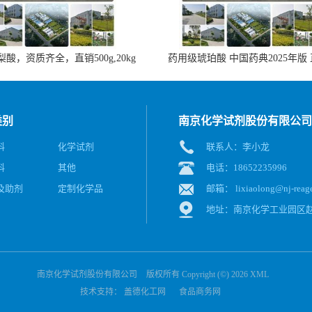
酸，资质齐全，直销500g,20kg
药用级琥珀酸 中国药典2025年版
类别
南京化学试剂股份有限公司
料
化学试剂
联系人：李小龙
料
其他
电话：18652235996
及助剂
定制化学品
邮箱：
lixiaolong@nj-reag
地址：南京化学工业园区赵
南京化学试剂股份有限公司
版权所有 Copyright (©) 2026
XML
技术支持：
盖德化工网
食品商务网