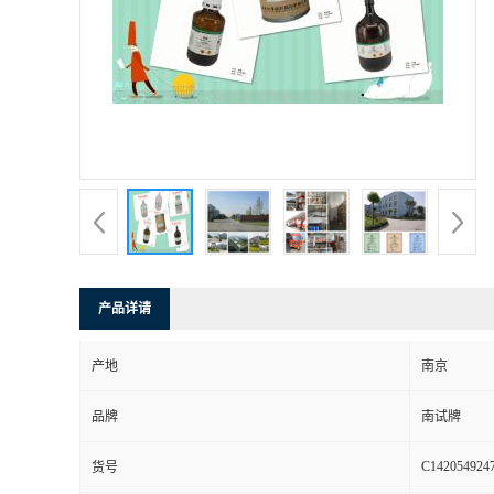
产品详请
产地
南京
品牌
南试牌
C142054924
货号