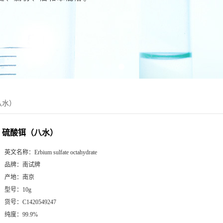
八水）
硫酸铒（八水）
英文名称：
Erbium sulfate octahydrate
品牌：
南试牌
产地：
南京
型号：
10g
货号：
C1420549247
纯度：
99.9%