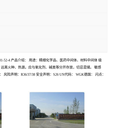
AS号：10031-52-4 产品介绍： 用途：精细化学品、医药中间体、材料中间体 级
、通风的库房。远离火种、热源。应与氧化剂、碱类等分开存放，切忌混储。 敏感
A 危害码： 风险声明：R36/37/38 安全声明：S26 UN代码： WGK德国： 闪点：