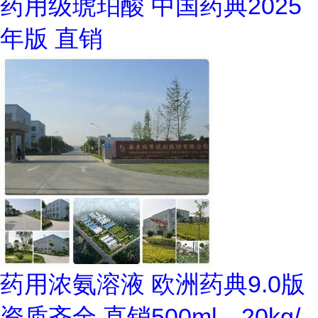
药用级琥珀酸 中国药典2025
年版 直销
药用浓氨溶液 欧洲药典9.0版
资质齐全 直销500ml，20kg/