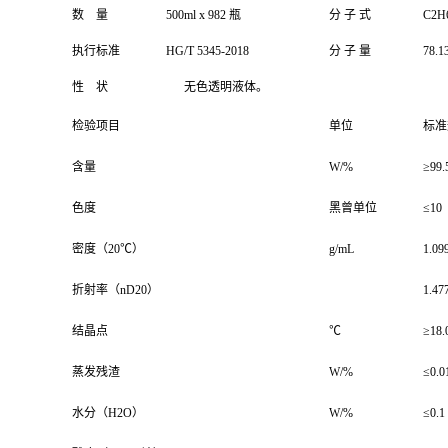
数
量
500ml x 982 瓶
分 子 式
C2H
执行标准
HG/T 5345-2018
分 子 量
78.1
性
状
无色透明液体。
检验项目
单位
标准
含量
W/%
≥99.
色度
黑曾单位
≤10
密度（20℃）
g/mL
1.09
折射率（nD20）
1.47
结晶点
℃
≥18.
蒸发残渣
W/%
≤0.0
水分（H2O）
W/%
≤0.1