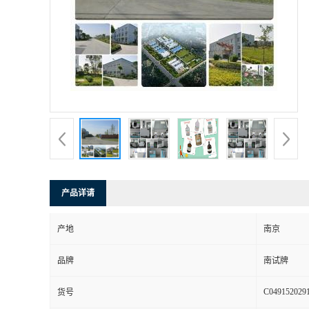
产品详请
产地
南京
品牌
南试牌
C049152029
货号