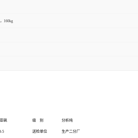
g，160kg
亚砜
级
别
分析纯
8-5
送检单位
生产二分厂