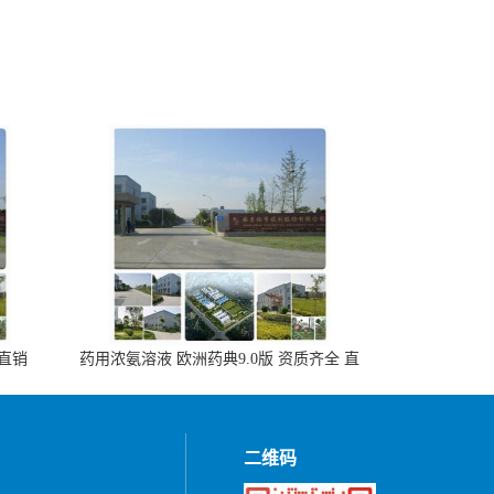
 直销
药用浓氨溶液 欧洲药典9.0版 资质齐全 直
销500ml，20kg/桶
二维码