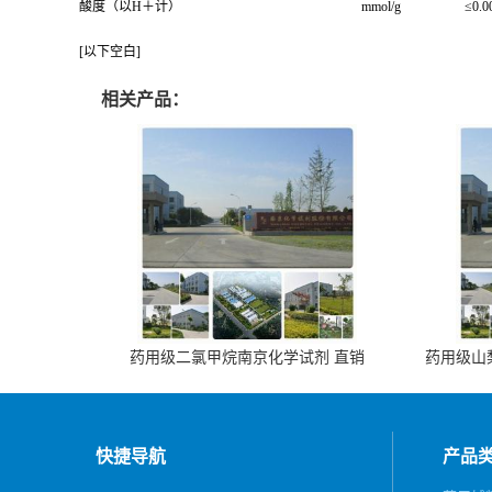
酸度（以H＋计）
mmol/g
≤0.0
[以下空白]
相关产品：
药用级二氯甲烷南京化学试剂 直销
药用级山梨
快捷导航
产品