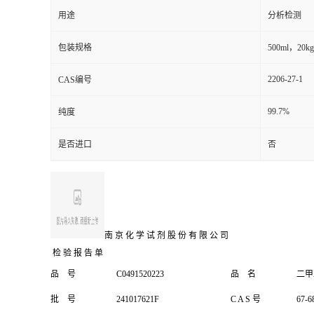
用途
分析检测
包装规格
500ml，20k
2206-27-1
CAS编号
99.7%
纯度
是否进口
否
南 京 化 学 试 剂 股 份 有 限 公 司
检 验 报 告 单
品
号
C0491520223
品
名
二甲
批
号
241017621F
C A S 号
67-6