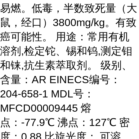
易燃。低毒，半数致死量（大
鼠，经口）3800mg/kg。有致
癌可能性。 用途：常用有机
溶剂,检定铊、锡和钨,测定钼
和铼,抗生素萃取剂。 级别、
含量：AR EINECS编号：
204-658-1 MDL号：
MFCD00009445 熔
点：-77.9℃ 沸点：127℃ 密
度：0.88 比旋光度： 可溶