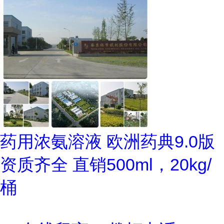
药用浓氨溶液 欧洲药典9.0版
资质齐全 直销500ml，20kg/
桶