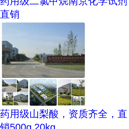
药用级二氯甲烷南京化学试剂
直销
药用级山梨酸，资质齐全，直
销500g,20kg