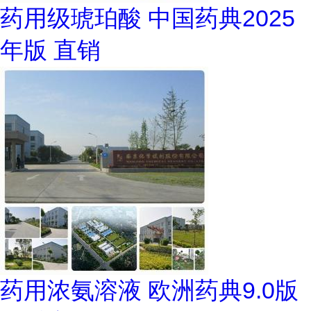
药用级琥珀酸 中国药典2025
年版 直销
药用浓氨溶液 欧洲药典9.0版