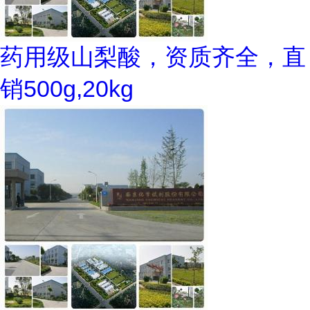
药用级山梨酸，资质齐全，直
销500g,20kg