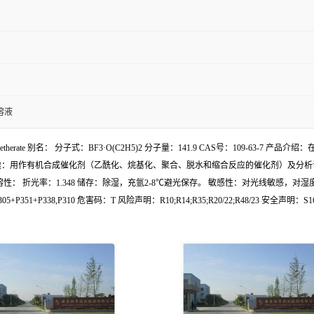
溶液
ethyl etherate 别名： 分子式：BF3·O(C2H5)2 分子量：141.9 CAS号：10
作有机合成催化剂（乙酰化、烷基化、聚合、脱水和缩合反应的催化剂）及分析试剂。 级别、
度： 可溶性： 折光率：1.348 储存：除湿，充氩2-8℃避光保存。 敏感性：对光线敏感，对湿度敏感
305+P351+P338,P310 危害码：T 风险声明：R10;R14;R35;R20/22;R48/23 安全声明：S1