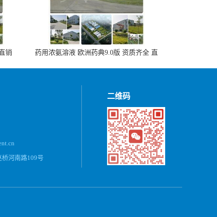
 直销
药用浓氨溶液 欧洲药典9.0版 资质齐全 直
销500ml，20kg/桶
二维码
ent.cn
桥河南路109号