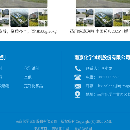
酸，资质齐全，直销500g,20kg
药用级琥珀酸 中国药典2025年版
类别
南京化学试剂股份有限公司
料
化学试剂
联系人：李小龙
料
其他
电话：18652235996
及助剂
定制化学品
邮箱：
lixiaolong@nj-reag
地址：南京化学工业园区赵
南京化学试剂股份有限公司
版权所有 Copyright (©) 2026
XML
技术支持：
盖德化工网
食品商务网