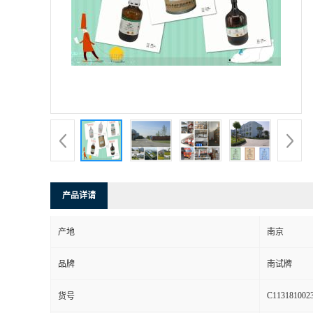
产品详请
产地
南京
品牌
南试牌
C113181002
货号