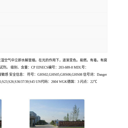
9-63-7 产品介绍：在湿空气中立即水解冒烟。在光的作用下，逐渐变色。易燃。有毒。有腐
含量：CP EINECS编号：203-689-8 MDL号：
 安全信息： 符号：GHS02,GHS05,GHS06,GHS08 信号词：Danger
6;S23;S26;S36/37/39;S45 UN代码：2604 WGK德国：3 闪点：22℃