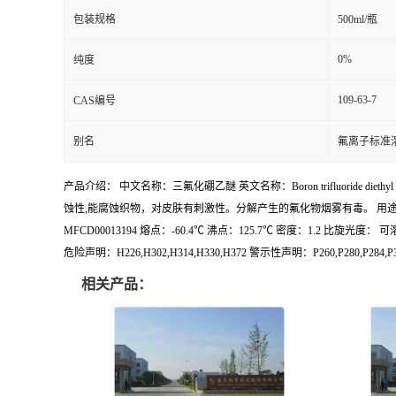
包装规格
500ml/瓶
0%
纯度
109-63-7
CAS编号
别名
氟离子标准
产品介绍： 中文名称：三氟化硼乙醚 英文名称：Boron trifluoride di
蚀性,能腐蚀织物，对皮肤有刺激性。分解产生的氟化物烟雾有毒。 用途：用
MFCD00013194 熔点：-60.4℃ 沸点：125.7℃ 密度：1.2 比旋光
危险声明：H226,H302,H314,H330,H372 警示性声明：P260,P280,P284,P
相关产品：